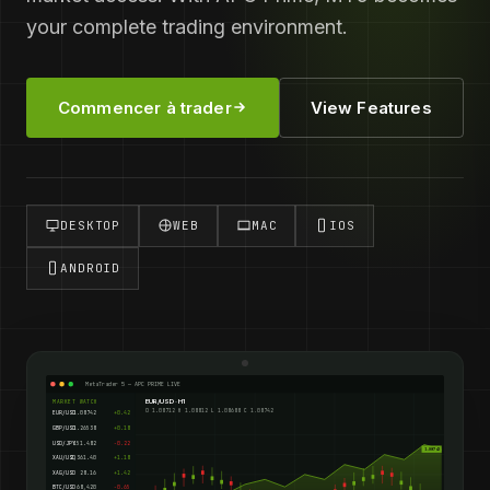
your complete trading environment.
Commencer à trader
View Features
DESKTOP
WEB
MAC
IOS
ANDROID
MetaTrader 5 — APC PRIME LIVE
EUR/USD · H1
MARKET WATCH
O 1.08712 H 1.08812 L 1.08688 C 1.08742
EUR/USD
1.08742
+0.42
GBP/USD
1.26538
+0.18
USD/JPY
151.482
-0.22
1.08742
XAU/USD
2,361.40
+1.18
XAG/USD
28.16
+1.42
BTC/USD
68,420
-0.65