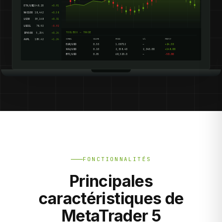
ETH/USD
3,548.20
+0.91
NAS100
18,442
+0.58
US30
39,148
+0.31
USOIL
78.92
-0.92
TOOLBOX — TRADE
SPX500
5,254
+0.24
AAPL
189.42
+1.24
SYMBOL
VOLUME
PRICE
S/L
PROFIT
EUR/USD
0.50
1.08712
—
+24.50
XAU/USD
0.10
2,358.40
2,340.00
+148.00
BTC/USD
0.05
68,520.0
—
-50.00
FONCTIONNALITÉS
Principales
caractéristiques de
MetaTrader 5