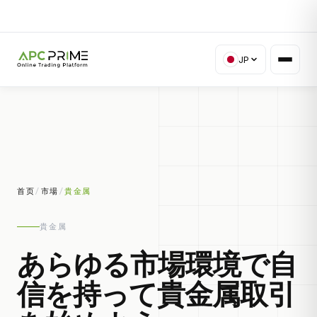
JP
首页
/
市場
/
貴金属
貴金属
あらゆる市場環境で自
信を持って貴金属取引