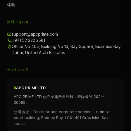
体验。
お問い合わせ
support@apcprime.com
+971 52 222 2581
Office No 405, Building No 13, Bay Square, Business Bay,
Dubai, United Arab Emirates
セントルシア
APC PRIME LTD
APC PRIME LTD 已在圣露西亚登録，登録番号 2024-
00565。
公司地址：Top floor ace corporate services, rodney
court building, Rodney Bay, LC01 401 Gros Islet, Saint
Lucia。