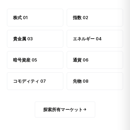
株式 01
指数 02
貴金属 03
エネルギー 04
暗号資産 05
通貨 06
コモディティ 07
先物 08
探索所有マーケット