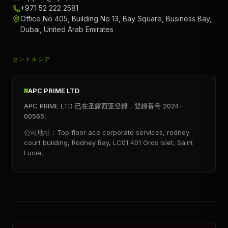
+971 52 222 2581
Office No 405, Building No 13, Bay Square, Business Bay,
Dubai, United Arab Emirates
セントルシア
APC PRIME LTD
APC PRIME LTD 已在圣露西亚登録，登録番号 2024-
00565。
公司地址：Top floor ace corporate services, rodney
court building, Rodney Bay, LC01 401 Gros Islet, Saint
Lucia。