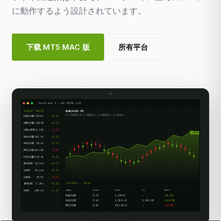
に動作するよう設計されています。
下载 MT5 MAC 版
所有平台
MetaTrader 5 — APC PRIME LIVE
EUR/USD · H1
MARKET WATCH
O 1.08712 H 1.08812 L 1.08688 C 1.08742
EUR/USD
1.08742
+0.42
GBP/USD
1.26538
+0.18
USD/JPY
151.482
-0.22
1.08742
XAU/USD
2,361.40
+1.18
XAG/USD
28.16
+1.42
BTC/USD
68,420
-0.65
ETH/USD
3,548.20
+0.91
NAS100
18,442
+0.58
US30
39,148
+0.31
USOIL
78.92
-0.92
TOOLBOX — TRADE
SPX500
5,254
+0.24
AAPL
189.42
+1.24
SYMBOL
VOLUME
PRICE
S/L
PROFIT
EUR/USD
0.50
1.08712
—
+24.50
XAU/USD
0.10
2,358.40
2,340.00
+148.00
BTC/USD
0.05
68,520.0
—
-50.00