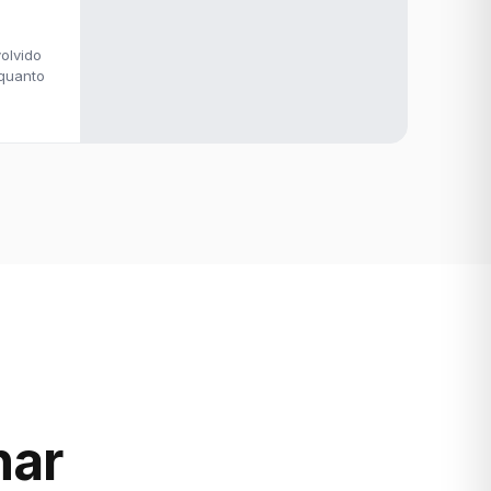
olvido
 quanto
har