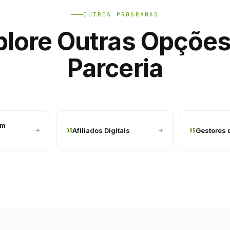
OUTROS PROGRAMAS
plore Outras Opções
Parceria
em
Afiliados Digitais
Gestores 
03
05