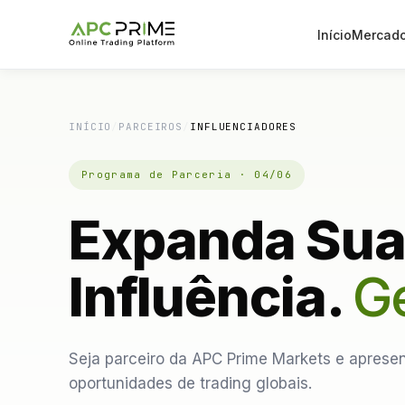
Início
Mercad
INÍCIO
/
PARCEIROS
/
INFLUENCIADORES
Programa de Parceria · 04/06
Expanda Su
Influência.
Ge
Seja parceiro da APC Prime Markets e apresen
oportunidades de trading globais.