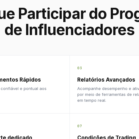
ue Participar do Pr
de Influenciadores
03
mentos Rápidos
Relatórios Avançados
confiável e pontual aos
Acompanhe desempenho e ativ
.
por meio de ferramentas de rel
em tempo real.
07
te dedicado
Condições de Trading