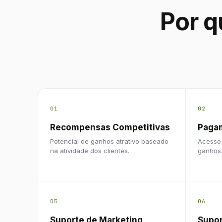
Por q
01
02
Recompensas Competitivas
Paga
Potencial de ganhos atrativo baseado
Acesso 
na atividade dos clientes.
ganhos
05
06
Suporte de Marketing
Supor