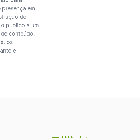
te presença em
nstrução de
o público a um
o de conteúdo,
e, os
ante e
BENEFÍCIOS