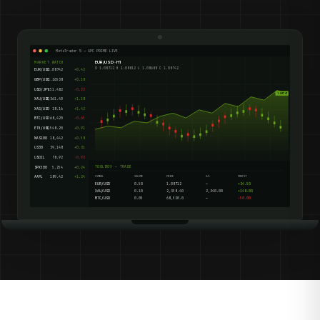
MetaTrader 5 — APC PRIME LIVE
EUR/USD · H1
MARKET WATCH
O 1.08712 H 1.08812 L 1.08688 C 1.08742
EUR/USD
1.08742
+0.42
GBP/USD
1.26538
+0.18
USD/JPY
151.482
-0.22
1.08742
XAU/USD
2,361.40
+1.18
XAG/USD
28.16
+1.42
BTC/USD
68,420
-0.65
ETH/USD
3,548.20
+0.91
NAS100
18,442
+0.58
US30
39,148
+0.31
USOIL
78.92
-0.92
TOOLBOX — TRADE
SPX500
5,254
+0.24
AAPL
189.42
+1.24
SYMBOL
VOLUME
PRICE
S/L
PROFIT
EUR/USD
0.50
1.08712
—
+24.50
XAU/USD
0.10
2,358.40
2,340.00
+148.00
BTC/USD
0.05
68,520.0
—
-50.00