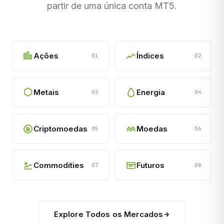
partir de uma única conta MT5.
Ações
Índices
01
02
Metais
Energia
03
04
Criptomoedas
Moedas
05
06
Commodities
Futuros
07
08
Explore Todos os Mercados