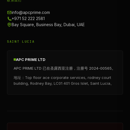
联系我们
info@apcprime.com
+971 52 222 2581
Bay Square, Business Bay, Dubai, UAE
SAINT LUCIA
APC PRIME LTD
APC PRIME LTD 已在圣露西亚注册，注册号 2024-00565。
地址：Top floor ace corporate services, rodney court
building, Rodney Bay, LC01 401 Gros Islet, Saint Lucia。