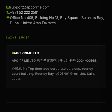
support@apcprime.com
+971 52 222 2581
Office No 405, Building No 13, Bay Square, Business Bay,
Dubai, United Arab Emirates
SAINT LUCIA
APC PRIME LTD
APC PRIME LTD 已在圣露西亚注册，注册号 2024-00565。
公司地址：Top floor ace corporate services, rodney
court building, Rodney Bay, LC01 401 Gros Islet, Saint
Lucia。