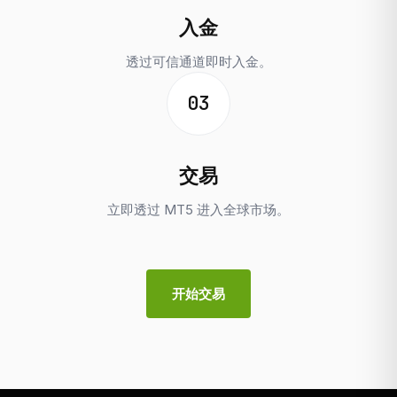
入金
透过可信通道即时入金。
03
交易
立即透过 MT5 进入全球市场。
开始交易