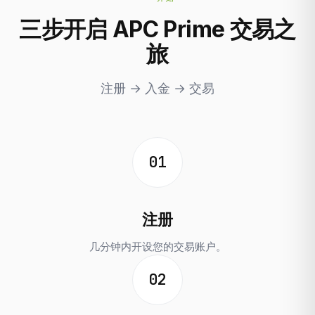
三步开启 APC Prime 交易之
旅
注册 → 入金 → 交易
01
注册
几分钟内开设您的交易账户。
02