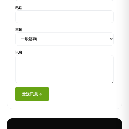
电话
主题
讯息
发送讯息