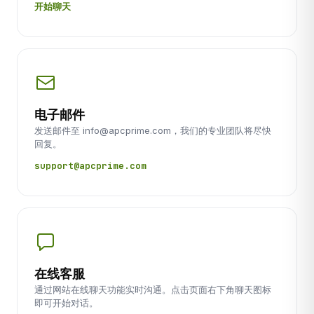
开始聊天
电子邮件
发送邮件至 info@apcprime.com，我们的专业团队将尽快
回复。
support@apcprime.com
在线客服
通过网站在线聊天功能实时沟通。点击页面右下角聊天图标
即可开始对话。