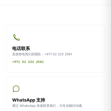
电话联系
直接致电我们的团队：+971 52 222 2581
+971 52 222 2581
WhatsApp 支持
通过 WhatsApp 快速联系我们，与专业顾问沟通。