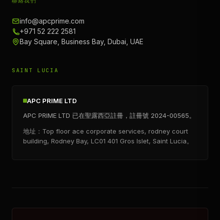
聯絡我們
info@apcprime.com
+971 52 222 2581
Bay Square, Business Bay, Dubai, UAE
SAINT LUCIA
APC PRIME LTD
APC PRIME LTD 已在聖露西亞註冊，註冊號 2024-00565。
地址：Top floor ace corporate services, rodney court
building, Rodney Bay, LC01 401 Gros Islet, Saint Lucia。