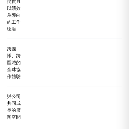
務實且
以績效
為導向
的工作
環境
跨團
隊、跨
區域的
全球協
作體驗
與公司
共同成
長的廣
闊空間