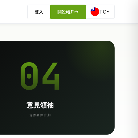
TC
登入
開設帳戶
04
意見領袖
合作夥伴計劃