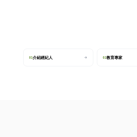
介紹經紀人
教育專家
01
02