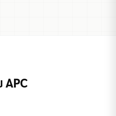
ับ APC