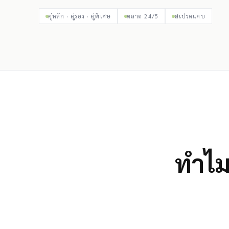
คู่หลัก · คู่รอง · คู่พิเศษ
ตลาด 24/5
สเปรดแคบ
ทำไมต