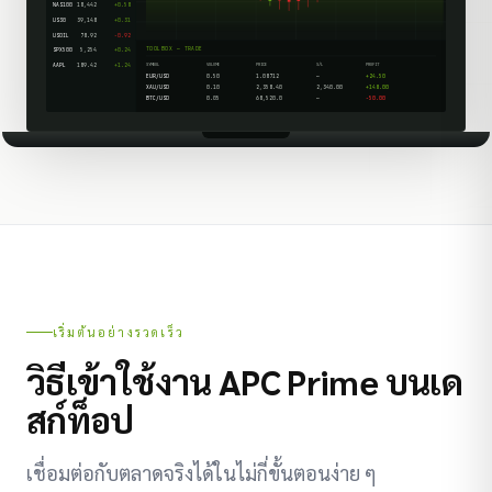
NAS100
18,442
+0.58
US30
39,148
+0.31
USOIL
78.92
-0.92
TOOLBOX — TRADE
SPX500
5,254
+0.24
AAPL
189.42
+1.24
SYMBOL
VOLUME
PRICE
S/L
PROFIT
EUR/USD
0.50
1.08712
—
+24.50
XAU/USD
0.10
2,358.40
2,340.00
+148.00
BTC/USD
0.05
68,520.0
—
-50.00
เริ่มต้นอย่างรวดเร็ว
วิธีเข้าใช้งาน APC Prime บนเด
สก์ท็อป
เชื่อมต่อกับตลาดจริงได้ในไม่กี่ขั้นตอนง่าย ๆ