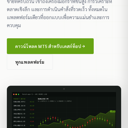
ขายที่ครบถ้วน เข้าถึงเครื่องมือกราฟขั้นสูง การวิเคราะห์
ตลาดเชิงลึก และการดำเนินคำสั่งที่รวดเร็ว ทั้งหมดใน
แพลตฟอร์มเดียวที่ออกแบบเพื่อความแม่นยำและการ
ควบคุม
ดาวน์โหลด MT5 สำหรับเดสก์ท็อป
ทุกแพลตฟอร์ม
MetaTrader 5 — APC PRIME LIVE
EUR/USD · H1
MARKET WATCH
O 1.08712 H 1.08812 L 1.08688 C 1.08742
EUR/USD
1.08742
+0.42
GBP/USD
1.26538
+0.18
USD/JPY
151.482
-0.22
1.08742
XAU/USD
2,361.40
+1.18
XAG/USD
28.16
+1.42
BTC/USD
68,420
-0.65
ETH/USD
3,548.20
+0.91