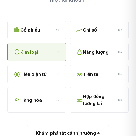
Cổ phiếu
Chỉ số
01
02
Kim loại
Năng lượng
03
04
Tiền điện tử
Tiền tệ
05
06
Hợp đồng
Hàng hóa
07
08
tương lai
Khám phá tất cả thị trường