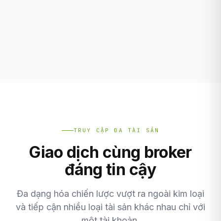
TRUY CẬP ĐA TÀI SẢN
Giao dịch cùng broker
đáng tin cậy
Đa dạng hóa chiến lược vượt ra ngoài kim loại
và tiếp cận nhiều loại tài sản khác nhau chỉ với
một tài khoản.