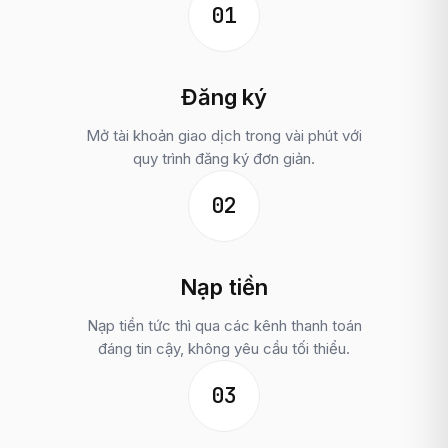
01
Đăng ký
Mở tài khoản giao dịch trong vài phút với
quy trình đăng ký đơn giản.
02
Nạp tiền
Nạp tiền tức thì qua các kênh thanh toán
đáng tin cậy, không yêu cầu tối thiểu.
03