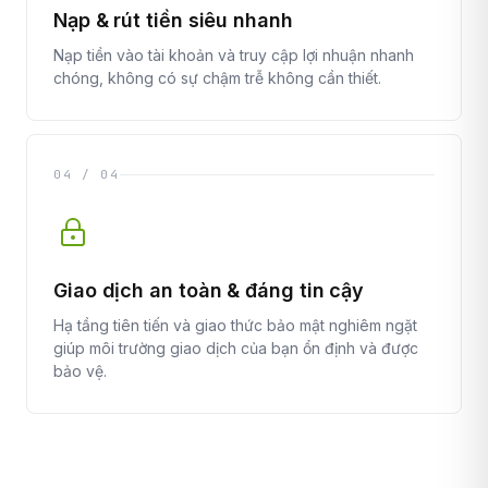
Nạp & rút tiền siêu nhanh
Nạp tiền vào tài khoản và truy cập lợi nhuận nhanh
chóng, không có sự chậm trễ không cần thiết.
04 / 04
Giao dịch an toàn & đáng tin cậy
Hạ tầng tiên tiến và giao thức bảo mật nghiêm ngặt
giúp môi trường giao dịch của bạn ổn định và được
bảo vệ.