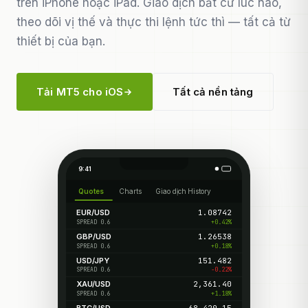
trên iPhone hoặc iPad. Giao dịch bất cứ lúc nào,
theo dõi vị thế và thực thi lệnh tức thì — tất cả từ
thiết bị của bạn.
Tải MT5 cho iOS
Tất cả nền tảng
9:41
Quotes
Charts
Giao dịch
History
EUR/USD
1.08742
+0.42%
SPREAD 0.6
GBP/USD
1.26538
+0.18%
SPREAD 0.6
USD/JPY
151.482
-0.22%
SPREAD 0.6
XAU/USD
2,361.40
+1.18%
SPREAD 0.6