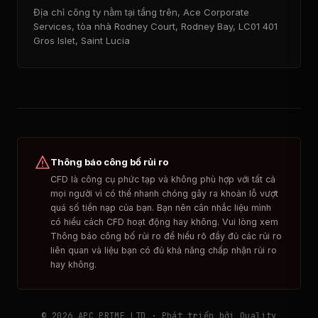
Địa chỉ công ty nằm tại tầng trên, Ace Corporate
Services, tòa nhà Rodney Court, Rodney Bay, LC01 401
Gros Islet, Saint Lucia
Thông báo công bố rủi ro
CFD là công cụ phức tạp và không phù hợp với tất cả
mọi người vì có thể nhanh chóng gây ra khoản lỗ vượt
quá số tiền nạp của bạn. Bạn nên cân nhắc liệu mình
có hiểu cách CFD hoạt động hay không. Vui lòng xem
Thông báo công bố rủi ro để hiểu rõ đầy đủ các rủi ro
liên quan và liệu bạn có đủ khả năng chấp nhận rủi ro
hay không.
© 2026 APC PRIME LTD · Phát triển bởi
Quality