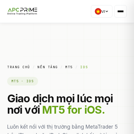
VI
TRANG CHỦ
/
NỀN TẢNG
/
MT5
/
IOS
MT5 · IOS
Giao dịch mọi lúc mọi
nơi với
MT5 for iOS.
Luôn kết nối với thị trường bằng MetaTrader 5