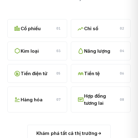
Cổ phiếu
Chỉ số
01
02
Kim loại
Năng lượng
03
04
Tiền điện tử
Tiền tệ
05
06
Hợp đồng
Hàng hóa
07
08
tương lai
Khám phá tất cả thị trường