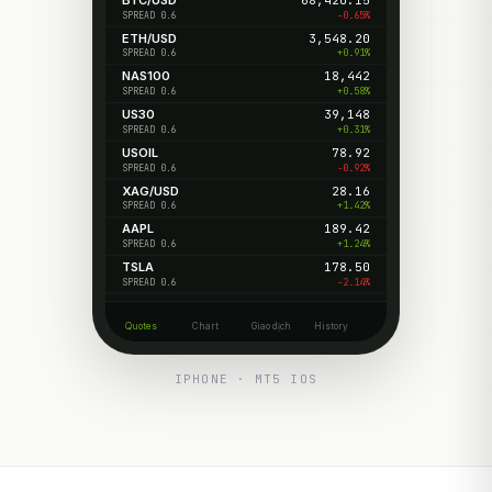
BTC/USD
68,420.15
-0.65%
SPREAD 0.6
ETH/USD
3,548.20
+0.91%
SPREAD 0.6
NAS100
18,442
+0.58%
SPREAD 0.6
US30
39,148
+0.31%
SPREAD 0.6
USOIL
78.92
-0.92%
SPREAD 0.6
XAG/USD
28.16
+1.42%
SPREAD 0.6
AAPL
189.42
+1.24%
SPREAD 0.6
TSLA
178.50
-2.14%
SPREAD 0.6
Quotes
Chart
Giao dịch
History
IPHONE · MT5 IOS