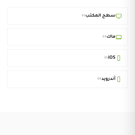
سطح المكتب
02
ماك
04
iOS
05
أندرويد
06