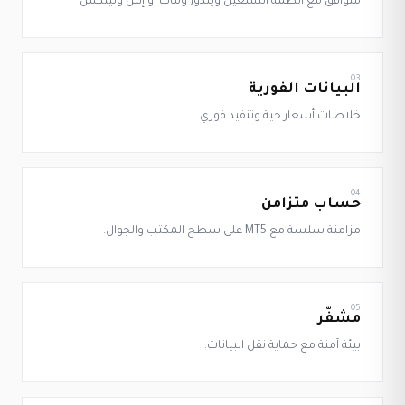
متوافق مع أنظمة التشغيل ويندوز وماك أو إس ولينكس
03
البيانات الفورية
خلاصات أسعار حية وتنفيذ فوري.
04
حساب متزامن
مزامنة سلسة مع MT5 على سطح المكتب والجوال.
05
مشفّر
بيئة آمنة مع حماية نقل البيانات.