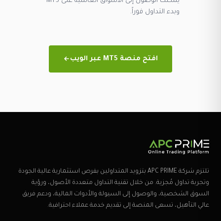
يمكنك الوصول إلى الأسواق العالمية على MT5
وبدء التداول فوراً.
افتح منصة MT5 عبر الويب
تلتزم شركة APC PRIME بتزويد المتداولين بفرص استثمارية عالية الجودة
وتجربة تداول مُجزية. من خلال تقنية التداول متعددة الأصول، ورؤية
السوق الشخصية، والوصول إلى السيولة والأدوات المالية، ودعم فريق
عالي التأهيل، تسعى المنصة إلى تقديم خدمة عملاء احترافية.